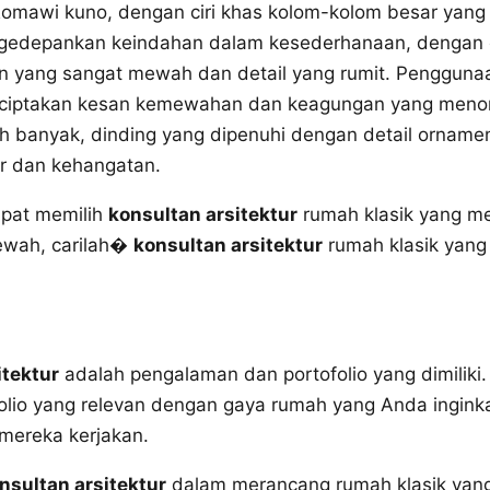
n Romawi kuno, dengan ciri khas kolom-kolom besar yan
ngedepankan keindahan dalam kesederhanaan, dengan 
amen yang sangat mewah dan detail yang rumit. Penggun
nciptakan kesan kemewahan dan keagungan yang menonjo
h banyak, dinding yang dipenuhi dengan detail orname
r dan kehangatan.
apat memilih
konsultan arsitektur
rumah klasik yang mem
ewah, carilah�
konsultan arsitektur
rumah klasik yan
itektur
adalah pengalaman dan portofolio yang dimiliki
lio yang relevan dengan gaya rumah yang Anda ingink
 mereka kerjakan.
nsultan arsitektur
dalam merancang rumah klasik yang t