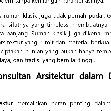
ern tanpa kehilangan karakter aslinya.
as rumah klasik juga tidak pernah pudar. G
ena sifatnya yang timeless, membuatnya m
ka panjang. Rumah klasik juga dikenal mem
 arsitektur yang rumit dan material berku
nciptakan hunian yang bukan hanya tempat
ya, dan tradisi yang bernilai tinggi.
nsultan Arsitektur
dalam D
ektur
memainkan peran penting dalam