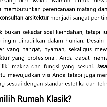
h lekang oleh waktu. Namun, untuk mewu
a membutuhkan perencanaan matang dan e
konsultan arsitektur
menjadi sangat pentin
k bukan sekadar soal keindahan, tetapi ju
 ingin dihadirkan dalam hunian. Desai
er yang hangat, nyaman, sekaligus me
ektur
yang profesional, Anda dapat mema
liki makna dan fungsi yang sesuai.
Jas
u mewujudkan visi Anda tetapi juga mema
ng sesuai dengan standar estetika dan tekn
lih Rumah Klasik?