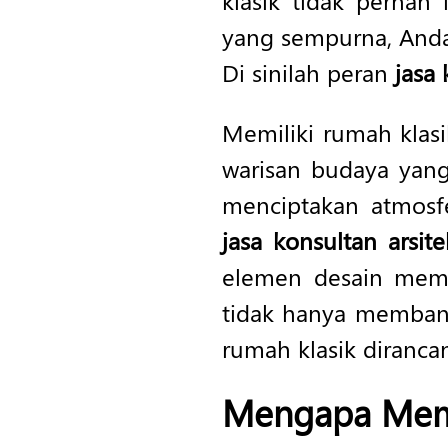
klasik tidak perna
yang sempurna, And
Di sinilah peran
jasa 
Memiliki rumah klasi
warisan budaya yang
menciptakan atmosf
jasa konsultan arsit
elemen desain memi
tidak hanya membant
rumah klasik diranca
Mengapa Memi