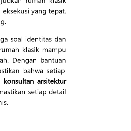
judkan rumah klasik
ksekusi yang tepat.
g.
ga soal identitas dan
n rumah klasik mampu
wah. Dengan bantuan
stikan bahwa setiap
a konsultan arsitektur
stikan setiap detail
is.