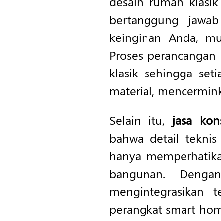
desain rumah klasik
bertanggung jawa
keinginan Anda, mu
Proses perancangan 
klasik sehingga se
material, mencermink
Selain itu,
jasa kons
bahwa detail teknis
hanya memperhatikan
bangunan. Denga
mengintegrasikan t
perangkat smart home