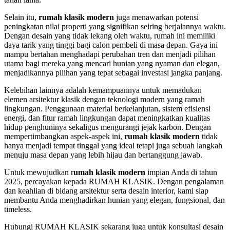
Selain itu,
rumah klasik modern
juga menawarkan potensi
peningkatan nilai properti yang signifikan seiring berjalannya waktu.
Dengan desain yang tidak lekang oleh waktu, rumah ini memiliki
daya tarik yang tinggi bagi calon pembeli di masa depan. Gaya ini
mampu bertahan menghadapi perubahan tren dan menjadi pilihan
utama bagi mereka yang mencari hunian yang nyaman dan elegan,
menjadikannya pilihan yang tepat sebagai investasi jangka panjang.
Kelebihan lainnya adalah kemampuannya untuk memadukan
elemen arsitektur klasik dengan teknologi modern yang ramah
lingkungan. Penggunaan material berkelanjutan, sistem efisiensi
energi, dan fitur ramah lingkungan dapat meningkatkan kualitas
hidup penghuninya sekaligus mengurangi jejak karbon. Dengan
mempertimbangkan aspek-aspek ini,
rumah klasik modern
tidak
hanya menjadi tempat tinggal yang ideal tetapi juga sebuah langkah
menuju masa depan yang lebih hijau dan bertanggung jawab.
Untuk mewujudkan r
umah klasik modern
impian Anda di tahun
2025, percayakan kepada RUMAH KLASIK. Dengan pengalaman
dan keahlian di bidang arsitektur serta desain interior, kami siap
membantu Anda menghadirkan hunian yang elegan, fungsional, dan
timeless.
Hubungi RUMAH KLASIK sekarang juga untuk konsultasi desain