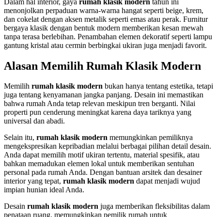
Dalam hal interior, gaya
rumah klasik modern
tahun ini
menonjolkan perpaduan warna-warna hangat seperti beige, krem,
dan cokelat dengan aksen metalik seperti emas atau perak. Furnitur
bergaya klasik dengan bentuk modern memberikan kesan mewah
tanpa terasa berlebihan. Penambahan elemen dekoratif seperti lampu
gantung kristal atau cermin berbingkai ukiran juga menjadi favorit.
Alasan Memilih Rumah Klasik Modern
Memilih
rumah klasik modern
bukan hanya tentang estetika, tetapi
juga tentang kenyamanan jangka panjang. Desain ini memastikan
bahwa rumah Anda tetap relevan meskipun tren berganti. Nilai
properti pun cenderung meningkat karena daya tariknya yang
universal dan abadi.
Selain itu,
rumah klasik modern
memungkinkan pemiliknya
mengekspresikan kepribadian melalui berbagai pilihan detail desain.
Anda dapat memilih motif ukiran tertentu, material spesifik, atau
bahkan memadukan elemen lokal untuk memberikan sentuhan
personal pada rumah Anda. Dengan bantuan arsitek dan desainer
interior yang tepat,
rumah klasik modern
dapat menjadi wujud
impian hunian ideal Anda.
Desain
rumah klasik modern
juga memberikan fleksibilitas dalam
penataan ruang, memungkinkan pemilik rumah untuk