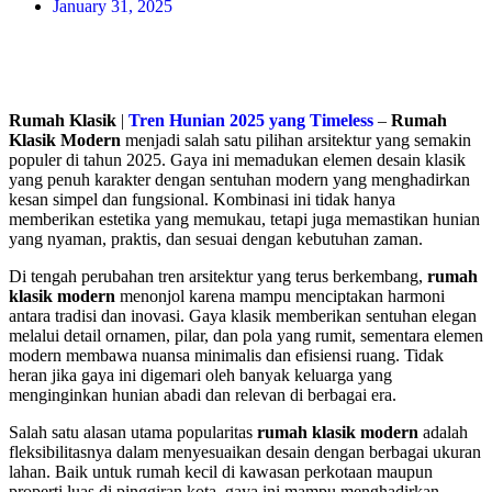
January 31, 2025
Rumah Klasik
|
Tren Hunian 2025 yang Timeless
–
Rumah
Klasik Modern
menjadi salah satu pilihan arsitektur yang semakin
populer di tahun 2025. Gaya ini memadukan elemen desain klasik
yang penuh karakter dengan sentuhan modern yang menghadirkan
kesan simpel dan fungsional. Kombinasi ini tidak hanya
memberikan estetika yang memukau, tetapi juga memastikan hunian
yang nyaman, praktis, dan sesuai dengan kebutuhan zaman.
Di tengah perubahan tren arsitektur yang terus berkembang,
rumah
klasik modern
menonjol karena mampu menciptakan harmoni
antara tradisi dan inovasi. Gaya klasik memberikan sentuhan elegan
melalui detail ornamen, pilar, dan pola yang rumit, sementara elemen
modern membawa nuansa minimalis dan efisiensi ruang. Tidak
heran jika gaya ini digemari oleh banyak keluarga yang
menginginkan hunian abadi dan relevan di berbagai era.
Salah satu alasan utama popularitas
rumah klasik modern
adalah
fleksibilitasnya dalam menyesuaikan desain dengan berbagai ukuran
lahan. Baik untuk rumah kecil di kawasan perkotaan maupun
properti luas di pinggiran kota, gaya ini mampu menghadirkan