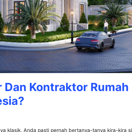
ur Dan Kontraktor Rumah
esia?
a klasik, Anda pasti pernah bertanya-tanya kira-kira s