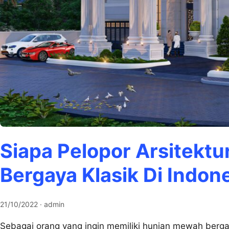
Siapa Pelopor Arsitekt
Bergaya Klasik Di Indon
21/10/2022
· admin
Sebagai orang yang ingin memiliki hunian mewah bergay