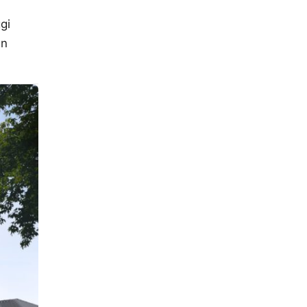
gi
an