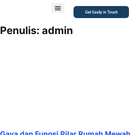
Get Easily in Touch
Featured Project
Penulis:
admin
Gaya dan Fungsi Pilar Rumah Mewah