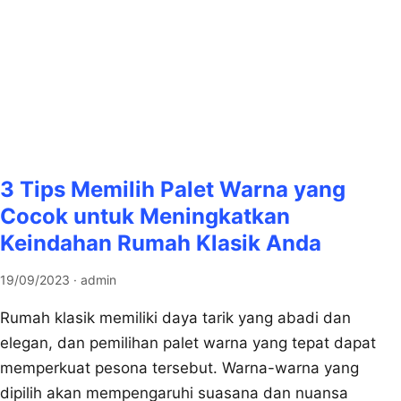
3 Tips Memilih Palet Warna yang
Cocok untuk Meningkatkan
Keindahan Rumah Klasik Anda
19/09/2023
· admin
Rumah klasik memiliki daya tarik yang abadi dan
elegan, dan pemilihan palet warna yang tepat dapat
memperkuat pesona tersebut. Warna-warna yang
dipilih akan mempengaruhi suasana dan nuansa