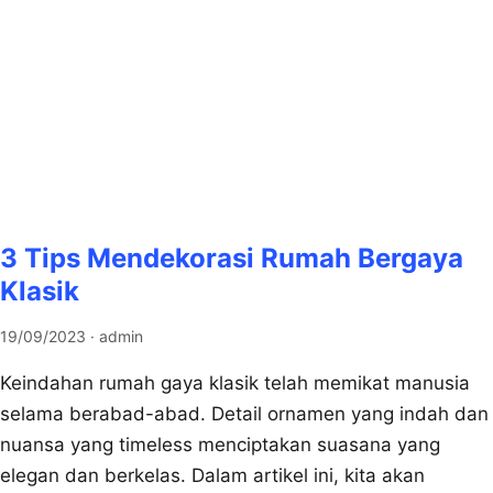
3 Tips Mendekorasi Rumah Bergaya
Klasik
19/09/2023
· admin
Keindahan rumah gaya klasik telah memikat manusia
selama berabad-abad. Detail ornamen yang indah dan
nuansa yang timeless menciptakan suasana yang
elegan dan berkelas. Dalam artikel ini, kita akan