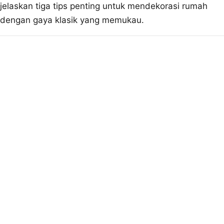
jelaskan tiga tips penting untuk mendekorasi rumah
dengan gaya klasik yang memukau.