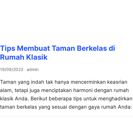
Tips Membuat Taman Berkelas di
Rumah Klasik
19/09/2023
· admin
Taman yang indah tak hanya mencerminkan keasrian
alam, tetapi juga menciptakan harmoni dengan rumah
klasik Anda. Berikut beberapa tips untuk menghadirkan
taman berkelas yang sesuai dengan gaya rumah Anda: