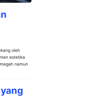
an
ekang oleh
emen estetika
n megah namun
 yang