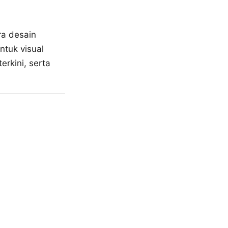
ra desain
tuk visual
rkini, serta