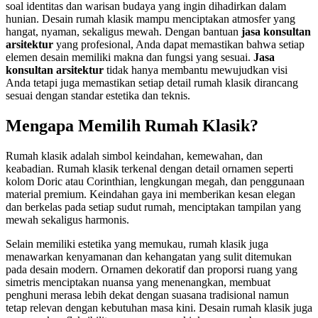
soal identitas dan warisan budaya yang ingin dihadirkan dalam
hunian. Desain rumah klasik mampu menciptakan atmosfer yang
hangat, nyaman, sekaligus mewah. Dengan bantuan
jasa konsultan
arsitektur
yang profesional, Anda dapat memastikan bahwa setiap
elemen desain memiliki makna dan fungsi yang sesuai.
Jasa
konsultan arsitektur
tidak hanya membantu mewujudkan visi
Anda tetapi juga memastikan setiap detail rumah klasik dirancang
sesuai dengan standar estetika dan teknis.
Mengapa Memilih Rumah Klasik?
Rumah klasik adalah simbol keindahan, kemewahan, dan
keabadian. Rumah klasik terkenal dengan detail ornamen seperti
kolom Doric atau Corinthian, lengkungan megah, dan penggunaan
material premium. Keindahan gaya ini memberikan kesan elegan
dan berkelas pada setiap sudut rumah, menciptakan tampilan yang
mewah sekaligus harmonis.
Selain memiliki estetika yang memukau, rumah klasik juga
menawarkan kenyamanan dan kehangatan yang sulit ditemukan
pada desain modern. Ornamen dekoratif dan proporsi ruang yang
simetris menciptakan nuansa yang menenangkan, membuat
penghuni merasa lebih dekat dengan suasana tradisional namun
tetap relevan dengan kebutuhan masa kini. Desain rumah klasik juga