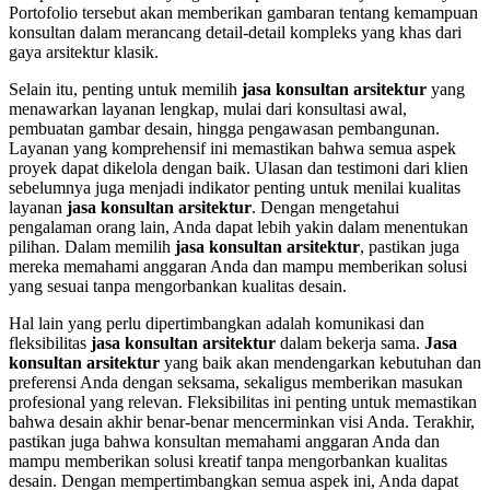
Portofolio tersebut akan memberikan gambaran tentang kemampuan
konsultan dalam merancang detail-detail kompleks yang khas dari
gaya arsitektur klasik.
Selain itu, penting untuk memilih
jasa konsultan arsitektur
yang
menawarkan layanan lengkap, mulai dari konsultasi awal,
pembuatan gambar desain, hingga pengawasan pembangunan.
Layanan yang komprehensif ini memastikan bahwa semua aspek
proyek dapat dikelola dengan baik. Ulasan dan testimoni dari klien
sebelumnya juga menjadi indikator penting untuk menilai kualitas
layanan
jasa konsultan arsitektur
. Dengan mengetahui
pengalaman orang lain, Anda dapat lebih yakin dalam menentukan
pilihan. Dalam memilih
jasa konsultan arsitektur
, pastikan juga
mereka memahami anggaran Anda dan mampu memberikan solusi
yang sesuai tanpa mengorbankan kualitas desain.
Hal lain yang perlu dipertimbangkan adalah komunikasi dan
fleksibilitas
jasa konsultan arsitektur
dalam bekerja sama.
Jasa
konsultan arsitektur
yang baik akan mendengarkan kebutuhan dan
preferensi Anda dengan seksama, sekaligus memberikan masukan
profesional yang relevan. Fleksibilitas ini penting untuk memastikan
bahwa desain akhir benar-benar mencerminkan visi Anda. Terakhir,
pastikan juga bahwa konsultan memahami anggaran Anda dan
mampu memberikan solusi kreatif tanpa mengorbankan kualitas
desain. Dengan mempertimbangkan semua aspek ini, Anda dapat