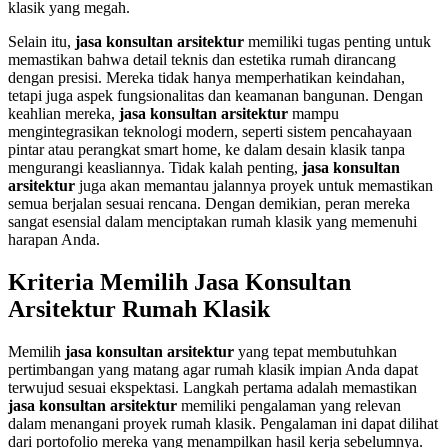
klasik yang megah.
Selain itu,
jasa konsultan arsitektur
memiliki tugas penting untuk
memastikan bahwa detail teknis dan estetika rumah dirancang
dengan presisi. Mereka tidak hanya memperhatikan keindahan,
tetapi juga aspek fungsionalitas dan keamanan bangunan. Dengan
keahlian mereka,
jasa konsultan arsitektur
mampu
mengintegrasikan teknologi modern, seperti sistem pencahayaan
pintar atau perangkat smart home, ke dalam desain klasik tanpa
mengurangi keasliannya. Tidak kalah penting,
jasa konsultan
arsitektur
juga akan memantau jalannya proyek untuk memastikan
semua berjalan sesuai rencana. Dengan demikian, peran mereka
sangat esensial dalam menciptakan rumah klasik yang memenuhi
harapan Anda.
Kriteria Memilih
Jasa Konsultan
Arsitektur
Rumah Klasik
Memilih
jasa konsultan arsitektur
yang tepat membutuhkan
pertimbangan yang matang agar rumah klasik impian Anda dapat
terwujud sesuai ekspektasi. Langkah pertama adalah memastikan
jasa konsultan arsitektur
memiliki pengalaman yang relevan
dalam menangani proyek rumah klasik. Pengalaman ini dapat dilihat
dari portofolio mereka yang menampilkan hasil kerja sebelumnya.