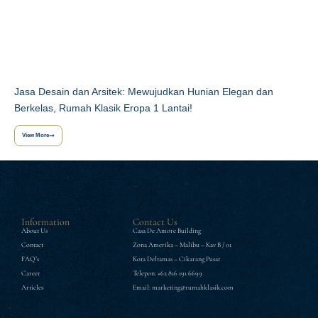
Jasa Desain dan Arsitek: Mewujudkan Hunian Elegan dan
Berkelas, Rumah Klasik Eropa 1 Lantai!
View More
Information
Contact Us
About Us
Casa De Amore Building
Contact
Zona Amerika – Malibu – Kav B / 01
FAQ’s
Kota Deltamas – Cikarang Pusat
Career
Telepon: +62 816 191 6699
Articles
Email: marketing@rumahklasik.com