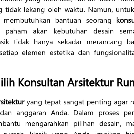
ng tidak lekang oleh waktu. Namun, unt
da membutuhkan bantuan seorang
konsul
n paham akan kebutuhan desain sema
sik tidak hanya sekadar merancang ba
tiap elemen estetika dan fungsionalita
.
ih Konsultan Arsitektur Ru
rsitektur
yang tepat sangat penting agar
i dan anggaran Anda. Dalam proses pe
ntu mengarahkan pilihan desain, mate
ar rumah klasik yang Anda impikan bi