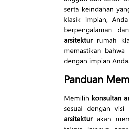
serta keindahan ya
klasik impian, An
berpengalaman da
arsitektur
rumah kla
memastikan bahwa se
dengan impian Anda
Panduan Memil
Memilih
konsultan a
sesuai dengan vis
arsitektur
akan memba
teknis lainnya ag