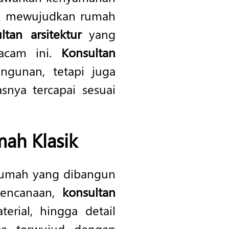
uk mewujudkan rumah
tan arsitektur
yang
cam ini.
Konsultan
ngunan, tetapi juga
snya tercapai sesuai
mah Klasik
 rumah yang dibangun
rencanaan,
konsultan
rial, hingga detail
sa terwujud dengan