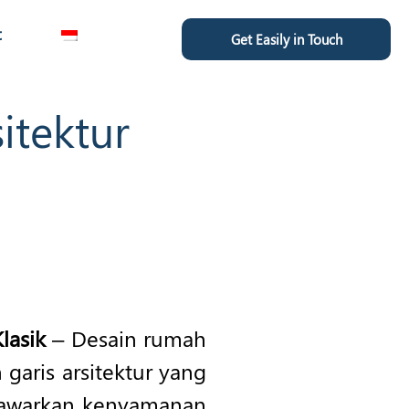
t
Get Easily in Touch
itektur
lasik
– Desain rumah
 garis arsitektur yang
nawarkan kenyamanan