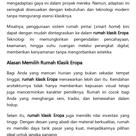
mengadaptasi gaya ini dalam proyek mereka. Namun, adaptasi ini
seringkali disesuaikan dengan kebutuhan dan teknologi modern
tanpa mengurangi esensi klasiknya.
Misalnya, penggunaan sistem rumah pintar (
smart home
) kini
dapat dengan mudah diintegrasikan ke dalam
rumah klasik Eropa
.
Teknologi ini memungkinkan pengendalian pencahayaan,
keamanan, hingga suhu ruangan melalui perangkat digital,
memberikan kenyamanan tanpa mengorbankan estetika.
Alasan Memilih Rumah Klasik Eropa
Bagi Anda yang mencari hunian yang bukan sekadar tempat
tinggal,
rumah klasik Eropa
menawarkan lebih dari itu. Keindahan
arsitekturnya tidak hanya memberikan kepuasan visual tetapi
juga mencerminkan karakter pemiliknya. Rumah ini cocok bagi
Anda yang menghargai seni, tradisi, dan kemewahan dalam
hidup.
Selain itu,
rumah klasik Eropa
juga memiliki nilai investasi yang
tinggi. Dengan desain yang abadi dan material berkualitas, rumah
ini memiliki daya tarik pasar yang kuat, menjadikannya pilihan
ideal untuk jangka panjang.