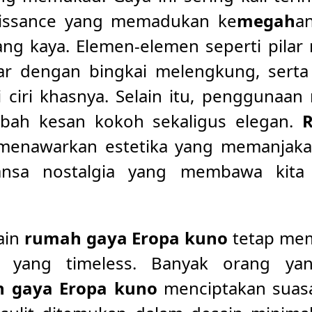
naissance yang memadukan ke
megah
a
ang kaya. Elemen-elemen seperti pilar 
sar dengan bingkai melengkung, sert
ciri khasnya. Selain itu, penggunaan 
bah kesan kokoh sekaligus elegan.
menawarkan estetika yang memanjakan
ansa nostalgia yang membawa kita
ain
rumah gaya Eropa kuno
tetap mem
 yang timeless. Banyak orang ya
 gaya Eropa kuno
menciptakan suas