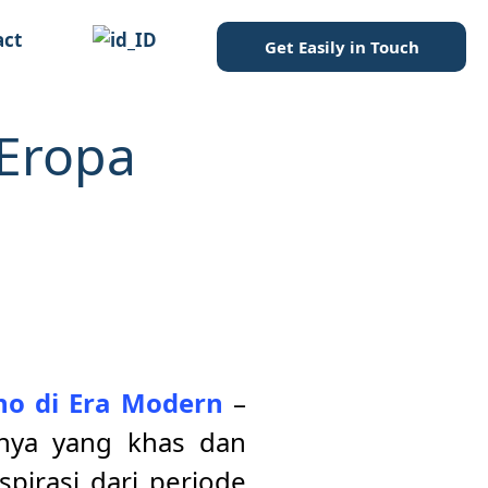
act
Get Easily in Touch
Eropa
o di Era Modern
–
nya yang khas dan
spirasi dari periode