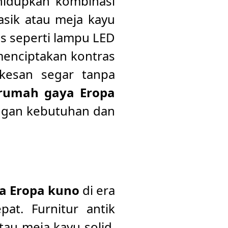
hidupkan kombinasi
asik atau meja kayu
s seperti lampu LED
menciptakan kontras
kesan segar tanpa
rumah gaya Eropa
engan kebutuhan dan
a Eropa kuno
di era
at. Furnitur antik
tau meja kayu solid,