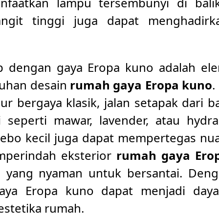
nfaatkan lampu tersembunyi di bal
langit tinggi juga dapat menghadir
p dengan gaya Eropa kuno adalah el
ruhan desain
rumah gaya Eropa kuno
.
r bergaya klasik, jalan setapak dari b
 seperti mawar, lavender, atau hyd
zebo kecil juga dapat mempertegas nu
mperindah eksterior
rumah gaya Ero
 yang nyaman untuk bersantai. Den
gaya Eropa kuno dapat menjadi daya
estetika rumah.