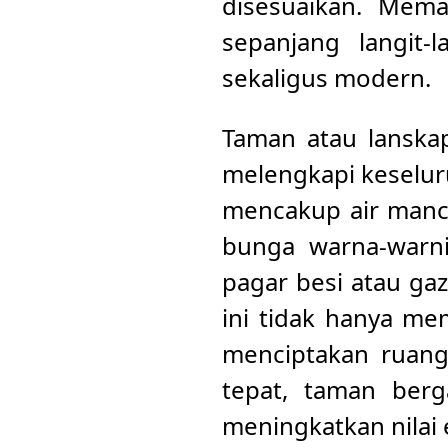
disesuaikan. Mema
sepanjang langit-
sekaligus modern.
Taman atau lanska
melengkapi keselu
mencakup air mancu
bunga warna-warni
pagar besi atau ga
ini tidak hanya me
menciptakan ruang
tepat, taman ber
meningkatkan nilai 