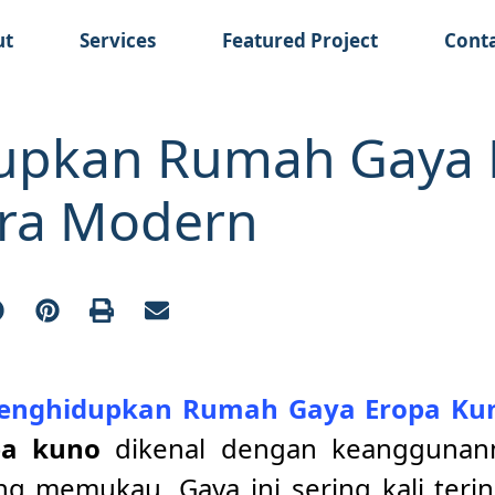
ut
Services
Featured Project
Cont
upkan Rumah Gaya 
Era Modern
enghidupkan Rumah Gaya Eropa Kun
pa kuno
dikenal dengan keanggunan
ang memukau. Gaya ini sering kali terin