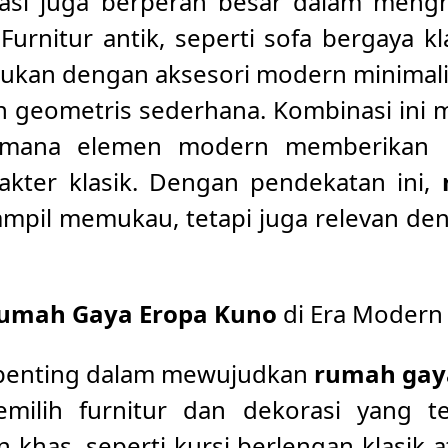
rasi juga berperan besar dalam meng
urnitur antik, seperti sofa bergaya kl
adukan dengan aksesori modern minimali
n geometris sederhana. Kombinasi ini 
 mana elemen modern memberikan 
akter klasik. Dengan pendekatan ini,
ampil memukau, tetapi juga relevan d
umah Gaya Eropa Kuno
di Era Modern
h penting dalam mewujudkan
rumah gay
ilih furnitur dan dekorasi yang tep
n khas, seperti kursi berlengan klasik a