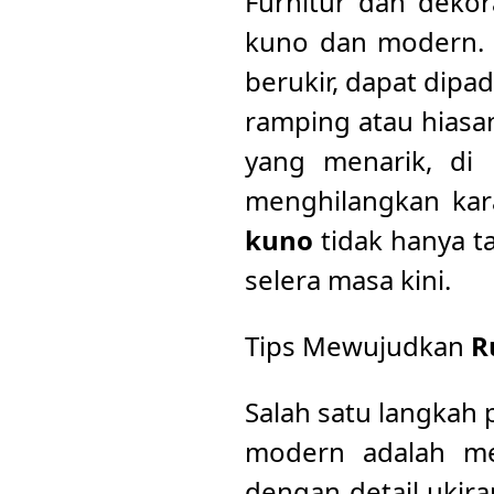
Furnitur dan deko
kuno dan modern. F
berukir, dapat dip
ramping atau hiasa
yang menarik, di
menghilangkan kar
kuno
tidak hanya t
selera masa kini.
Tips Mewujudkan
R
Salah satu langka
modern adalah mem
dengan detail ukira