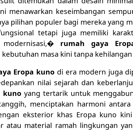
sulit ditemukan dalam desain minima
ni menawarkan keseimbangan sempur
nya pilihan populer bagi mereka yang 
ungsional tetapi juga memiliki karakte
 modernisasi,�
rumah gaya Ero
 kebutuhan masa kini tanpa kehilangan
ya Eropa kuno
di era modern juga di
epankan nilai sejarah dan keberlanju
a kuno
yang tertarik untuk menggabun
anggih, menciptakan harmoni antara t
engan eksterior khas Eropa kuno kini
ar atau material ramah lingkungan y