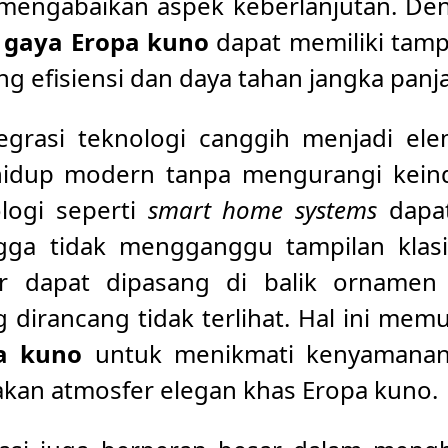
a mengabaikan aspek keberlanjutan. D
 gaya Eropa kuno
dapat memiliki tam
g efisiensi dan daya tahan jangka panj
ntegrasi teknologi canggih menjadi e
idup modern tanpa mengurangi kei
ologi seperti
smart home systems
dapat
gga tidak mengganggu tampilan klasik
r dapat dipasang di balik ornamen 
 dirancang tidak terlihat. Hal ini me
pa kuno
untuk menikmati kenyamanan
akan atmosfer elegan khas Eropa kuno.