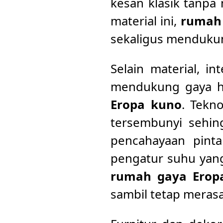
kesan klasik tanp
material ini,
rumah
sekaligus mendukun
Selain material, i
mendukung gaya h
Eropa kuno
. Tekn
tersembunyi sehin
pencahayaan pinta
pengatur suhu yang
rumah gaya Ero
sambil tetap meras