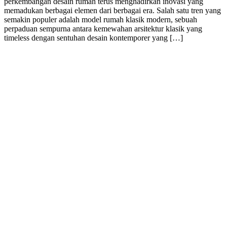
perkembangan desain rumah terus menghadirkan inovasi yang
memadukan berbagai elemen dari berbagai era. Salah satu tren yang
semakin populer adalah model rumah klasik modern, sebuah
perpaduan sempurna antara kemewahan arsitektur klasik yang
timeless dengan sentuhan desain kontemporer yang […]