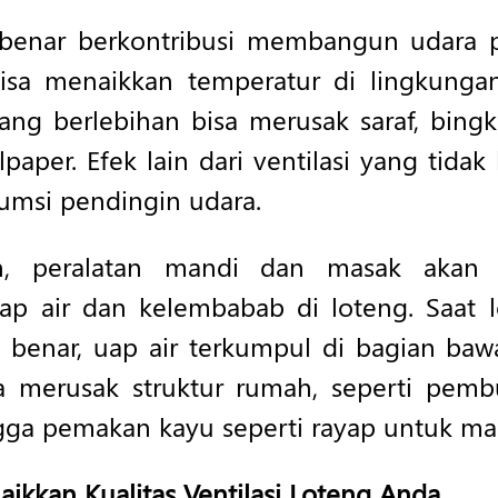
k benar berkontribusi membangun udara
isa menaikkan temperatur di lingkunga
g berlebihan bisa merusak saraf, bingkai
lpaper. Efek lain dari ventilasi yang tid
umsi pendingin udara.
, peralatan mandi dan masak akan b
p air dan kelembabab di loteng. Saat l
ng benar, uap air terkumpul di bagian ba
sa merusak struktur rumah, seperti pem
gga pemakan kayu seperti rayap untuk ma
ikkan Kualitas Ventilasi Loteng Anda