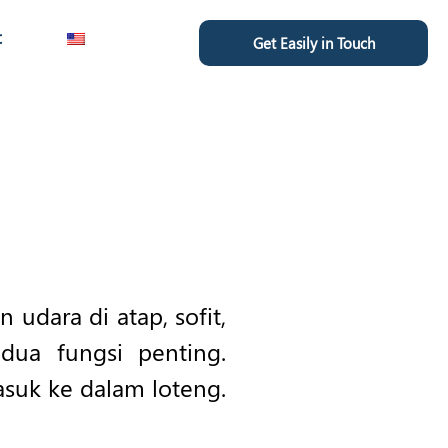
t
Get Easily in Touch
udara di atap, sofit,
ua fungsi penting.
suk ke dalam loteng.